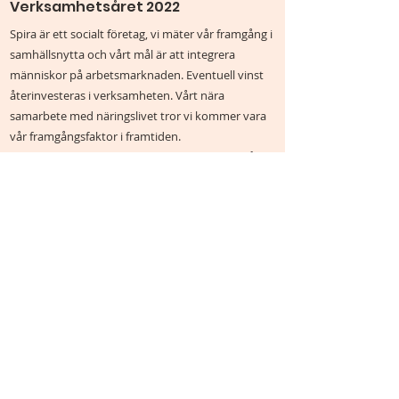
Verksamhetsåret 2022
Spira är ett socialt företag, vi mäter vår framgång i
samhällsnytta och vårt mål är att integrera
människor på arbetsmarknaden. Eventuell vinst
återinvesteras i verksamheten. Vårt nära
samarbete med näringslivet tror vi kommer vara
vår framgångsfaktor i framtiden.
Här kan du läsa mer om hur det gick för oss vårt
första verksamhetsår 2022
Kontakt
Spira Samhällsentreprenör Ek för
Svärdvägen 25B
182 33 Danderyd