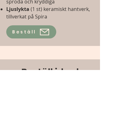
spröda och kryddiga
Ljuslykta
(1 st) keramiskt hantverk,
tillverkat på Spira
Beställ
Beställ idag!
Beställ genom att skicka ett
mail till
info@spirasverige.se
eller
076-022 44 68
.
ring
Gör gott tillsammans med