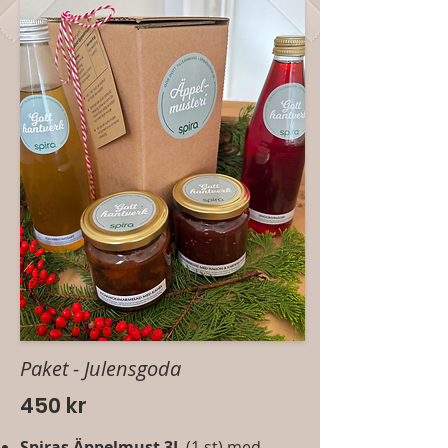
Paket - Julensgoda
450 kr
Spiras Äppelmust 3L
(1 st) med